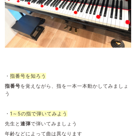
・
指番号を知ろう
指番号
を覚えながら、指を一本一本動かしてみましょ
う
・
1～5の指で弾いてみよう
先生と
連弾
で弾いてみましょう
年齢などによって曲は異なります