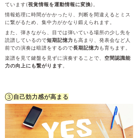
ています(
視覚情報を運動情報に変換
)。
情報処理に時間がかかったり、判断を間違えるとミス
に繋がるため、集中力がかなり鍛えられます。
また、弾きながら、目では弾いている場所の少し先を
読譜しているので
短期記憶力
も高まり、発表会など人
前での演奏は暗譜をするので
長期記憶力
も育ちます。
楽譜を見て鍵盤を見ずに演奏することで、
空間認識能
力の向上にも繋がります
。
③
自己効力感が高まる